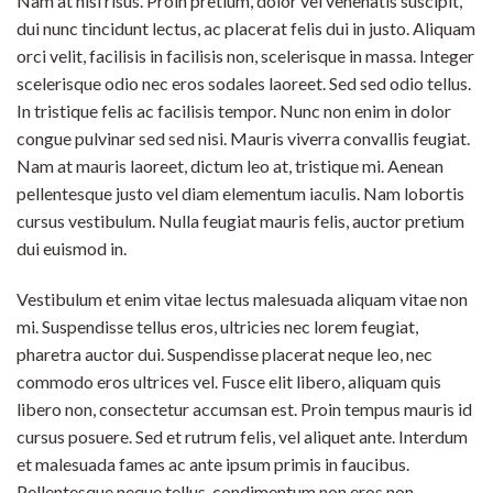
Nam at nisi risus. Proin pretium, dolor vel venenatis suscipit,
dui nunc tincidunt lectus, ac placerat felis dui in justo. Aliquam
orci velit, facilisis in facilisis non, scelerisque in massa. Integer
scelerisque odio nec eros sodales laoreet. Sed sed odio tellus.
In tristique felis ac facilisis tempor. Nunc non enim in dolor
congue pulvinar sed sed nisi. Mauris viverra convallis feugiat.
Nam at mauris laoreet, dictum leo at, tristique mi. Aenean
pellentesque justo vel diam elementum iaculis. Nam lobortis
cursus vestibulum. Nulla feugiat mauris felis, auctor pretium
dui euismod in.
Vestibulum et enim vitae lectus malesuada aliquam vitae non
mi. Suspendisse tellus eros, ultricies nec lorem feugiat,
pharetra auctor dui. Suspendisse placerat neque leo, nec
commodo eros ultrices vel. Fusce elit libero, aliquam quis
libero non, consectetur accumsan est. Proin tempus mauris id
cursus posuere. Sed et rutrum felis, vel aliquet ante. Interdum
et malesuada fames ac ante ipsum primis in faucibus.
Pellentesque neque tellus, condimentum non eros non,