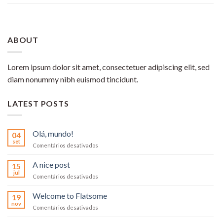
ABOUT
Lorem ipsum dolor sit amet, consectetuer adipiscing elit, sed
diam nonummy nibh euismod tincidunt.
LATEST POSTS
Olá, mundo!
04
set
em
Comentários desativados
Olá,
mundo!
A nice post
15
jul
em
Comentários desativados
A
nice
Welcome to Flatsome
19
post
nov
em
Comentários desativados
Welcome