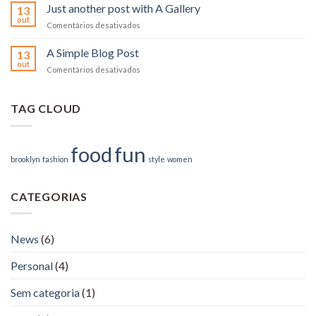
to
Just another post with A Gallery
13
Flatsome
out
em
Comentários desativados
Just
another
A Simple Blog Post
13
post
out
em
Comentários desativados
with
A
A
Simple
Gallery
Blog
TAG CLOUD
Post
food
fun
brooklyn
fashion
style
women
CATEGORIAS
News
(6)
Personal
(4)
Sem categoria
(1)